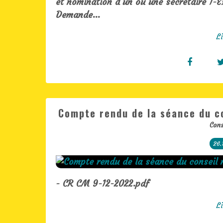
et nomination d’un ou une secrétaire 1-E
Demande...
Li
Compte rendu de la séance du c
Cons
26.
- CR CM 9-12-2022.pdf
Li