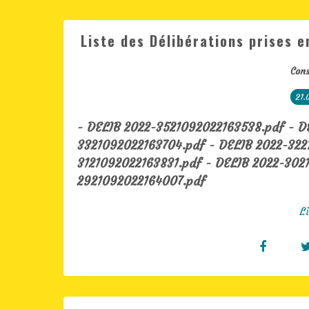
Liste des Délibérations prises en
Cons
21.
- DELIB 2022-3521092022163538.pdf - D
3321092022163704.pdf - DELIB 2022-322
3121092022163831.pdf - DELIB 2022-302
2921092022164007.pdf
Li