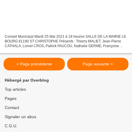
Conseil Municipal Mardi 25 Mai 2021 à 18 heures SALLE DE LA MAIRIE LE
BOURG 81190 ST CHRISTOPHE Présents : Thierry MALIET, Jean-Pierre
CATHALA, Lionel CROS, Patrick FAUCOU, Nathalie GERME, Françoise
MUSI, Alain REYNES, Katja ZWEERUS. Invitée : Joëlle...
< Page précédente
Page suivante >
Hébergé par Overblog
Top articles
Pages
Contact
Signaler un abus
C.G.U.