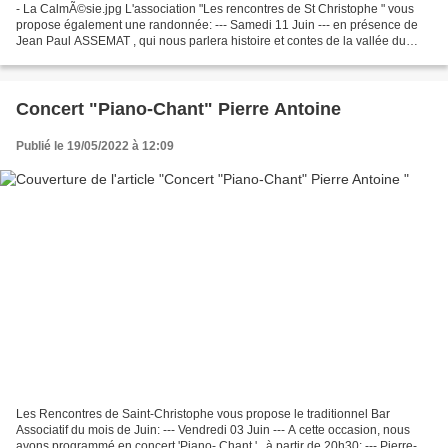
- La CalmÃ©sie.jpg L'association "Les rencontres de St Christophe " vous
propose également une randonnée: --- Samedi 11 Juin --- en présence de
Jean Paul ASSEMAT , qui nous parlera histoire et contes de la vallée du
Viaur. Randonnée de 10 km environ autour...
Concert "Piano-Chant" Pierre Antoine
Publié le 19/05/2022 à 12:09
Les Rencontres de Saint-Christophe vous propose le traditionnel Bar
Associatif du mois de Juin: --- Vendredi 03 Juin --- A cette occasion, nous
avons programmé en concert 'Piano- Chant ' , à partir de 20h30: --- Pierre-