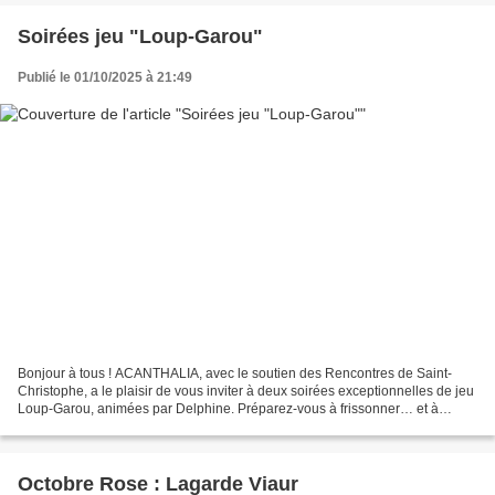
Soirées jeu "Loup-Garou"
Publié le 01/10/2025 à 21:49
Bonjour à tous ! ACANTHALIA, avec le soutien des Rencontres de Saint-
Christophe, a le plaisir de vous inviter à deux soirées exceptionnelles de jeu
Loup-Garou, animées par Delphine. Préparez-vous à frissonner… et à
beaucoup rire ! 🎃🐺 📅 Soirée Jeunes (10...
Octobre Rose : Lagarde Viaur