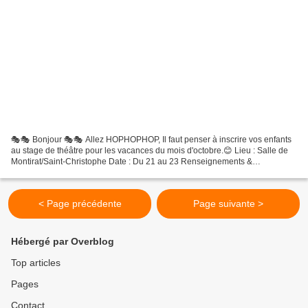
🎭🎭 Bonjour 🎭🎭 Allez HOPHOPHOP, Il faut penser à inscrire vos enfants
au stage de théâtre pour les vacances du mois d'octobre.😊 Lieu : Salle de
Montirat/Saint-Christophe Date : Du 21 au 23 Renseignements &
inscriptions: Delphine : 06 62 51 40 10 acant...
< Page précédente
Page suivante >
Hébergé par Overblog
Top articles
Pages
Contact