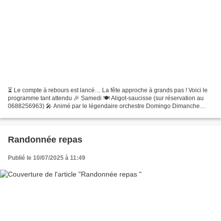
⏳ Le compte à rebours est lancé… La fête approche à grands pas ! Voici le
programme tant attendu 🎉 Samedi 🍽️ Aligot-saucisse (sur réservation au
0688256963) 🎤 Animé par le légendaire orchestre Domingo Dimanche
matin ☀️ Tripous ou sauté de porc au petit...
Randonnée repas
Publié le 10/07/2025 à 11:49