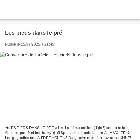
Les pieds dans le pré
Publié le 15/07/2025 à 21:45
🦙LES PIEDS DANS LE PRÉ #4 🍀 La 4ème édition (déjà !) sera poétique
🌸, comique 🎶 et très funky 🕺 🎪Spectacle déambulatoire A LA VOLEE! 🎤
Les goguettes de LA FREE VOLE! 🎷 Du groove et du funk avec les KNUF!