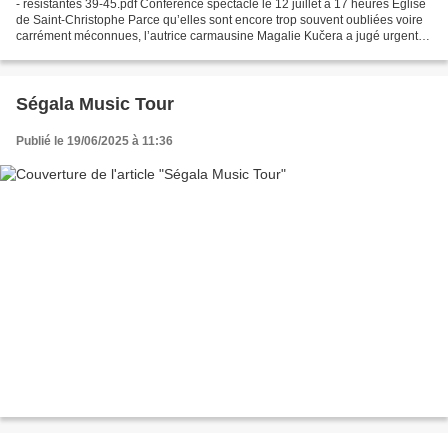
- résistantes 39-45.pdf Conférence spectacle le 12 juillet à 17 heures Église
de Saint-Christophe Parce qu’elles sont encore trop souvent oubliées voire
carrément méconnues, l’autrice carmausine Magalie Kučera a jugé urgent
en cette année de commémoration...
Ségala Music Tour
Publié le 19/06/2025 à 11:36