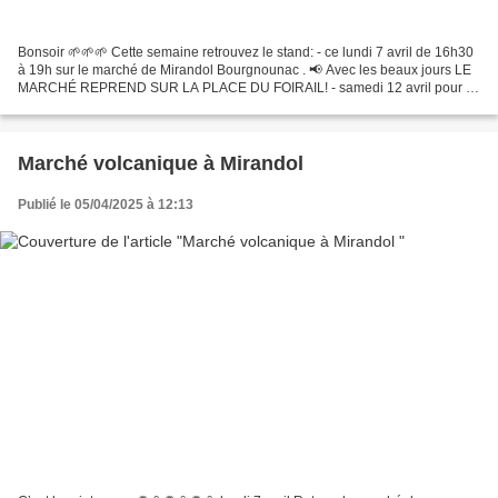
Bonsoir 🌱🌱🌱 Cette semaine retrouvez le stand: - ce lundi 7 avril de 16h30
à 19h sur le marché de Mirandol Bourgnounac . 📢 Avec les beaux jours LE
MARCHÉ REPREND SUR LA PLACE DU FOIRAIL! - samedi 12 avril pour la
reprise des "samedis spécial plants" sur...
Marché volcanique à Mirandol
Publié le 05/04/2025 à 12:13