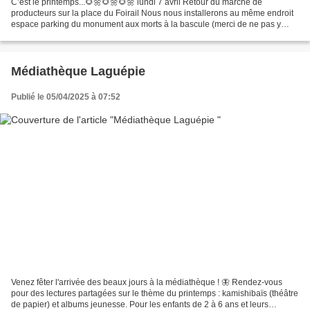
C’est le printemps...🌻🌼🌻🌼🌻🌼 lundi 7 avril Retour du marché de
producteurs sur la place du Foirail Nous nous installerons au même endroit
espace parking du monument aux morts à la bascule (merci de ne pas y
stationner) Le marché accueillera l’équipe de...
Médiathèque Laguépie
Publié le 05/04/2025 à 07:52
Venez fêter l'arrivée des beaux jours à la médiathèque ! 🦋 Rendez-vous
pour des lectures partagées sur le thème du printemps : kamishibaïs (théâtre
de papier) et albums jeunesse. Pour les enfants de 2 à 6 ans et leurs