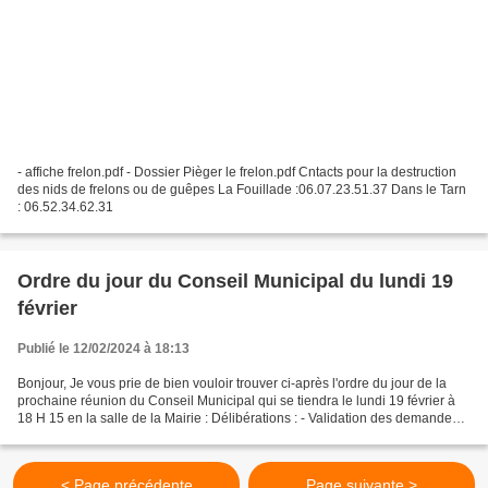
- affiche frelon.pdf - Dossier Pièger le frelon.pdf Cntacts pour la destruction
des nids de frelons ou de guêpes La Fouillade :06.07.23.51.37 Dans le Tarn
: 06.52.34.62.31
Ordre du jour du Conseil Municipal du lundi 19
février
Publié le 12/02/2024 à 18:13
Bonjour, Je vous prie de bien vouloir trouver ci-après l'ordre du jour de la
prochaine réunion du Conseil Municipal qui se tiendra le lundi 19 février à
18 H 15 en la salle de la Mairie : Délibérations : - Validation des demandes
de subvention Maison...
< Page précédente
Page suivante >