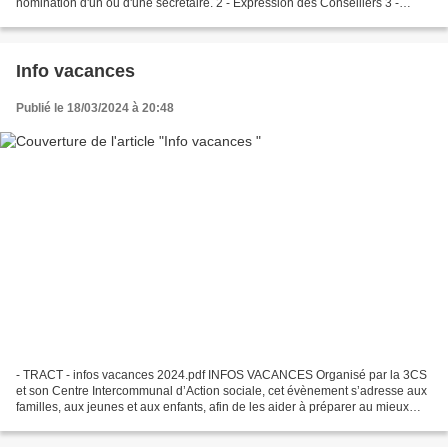
nomination d'un ou d'une secrétaire. 2 - Expression des Conseillers 3 -
Compte rendu des Commissions externes SIVOM...
Info vacances
Publié le 18/03/2024 à 20:48
- TRACT - infos vacances 2024.pdf INFOS VACANCES Organisé par la 3CS
et son Centre Intercommunal d’Action sociale, cet évènement s’adresse aux
familles, aux jeunes et aux enfants, afin de les aider à préparer au mieux
leurs vacances selon leur budget...