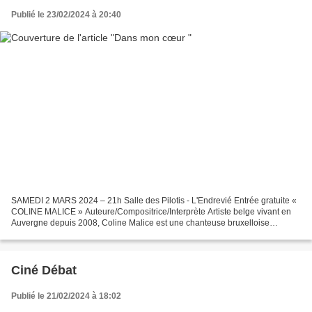
Publié le 23/02/2024 à 20:40
SAMEDI 2 MARS 2024 – 21h Salle des Pilotis - L'Endrevié Entrée gratuite «
COLINE MALICE » Auteure/Compositrice/Interprète Artiste belge vivant en
Auvergne depuis 2008, Coline Malice est une chanteuse bruxelloise
d’origine, qui ne laisse pas indifférent...
Ciné Débat
Publié le 21/02/2024 à 18:02