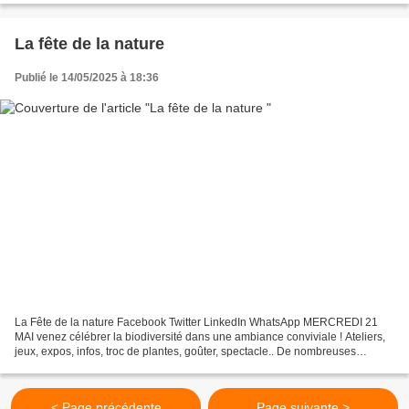
La fête de la nature
Publié le 14/05/2025 à 18:36
La Fête de la nature Facebook Twitter LinkedIn WhatsApp MERCREDI 21
MAI venez célébrer la biodiversité dans une ambiance conviviale ! Ateliers,
jeux, expos, infos, troc de plantes, goûter, spectacle.. De nombreuses
animations sont proposées au public...
< Page précédente
Page suivante >