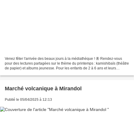
Venez fêter l'arrivée des beaux jours à la médiathèque ! 🦋 Rendez-vous
pour des lectures partagées sur le thème du printemps : kamishibaïs (théâtre
de papier) et albums jeunesse. Pour les enfants de 2 à 6 ans et leurs
familles. 📅 Date : Mercredi 23 avril...
Marché volcanique à Mirandol
Publié le 05/04/2025 à 12:13