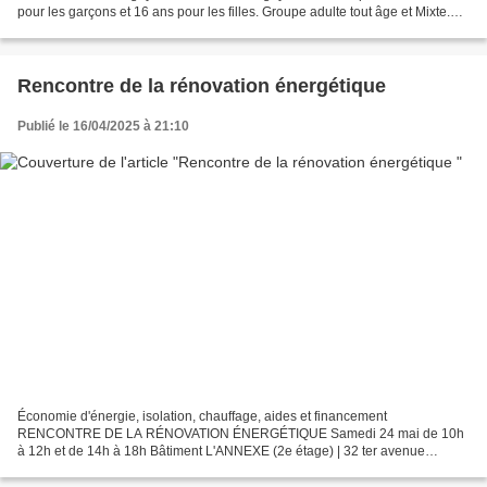
pour les garçons et 16 ans pour les filles. Groupe adulte tout âge et Mixte.
Rejoint nous et transforme...
Rencontre de la rénovation énergétique
Publié le 16/04/2025 à 21:10
Économie d'énergie, isolation, chauffage, aides et financement
RENCONTRE DE LA RÉNOVATION ÉNERGÉTIQUE Samedi 24 mai de 10h
à 12h et de 14h à 18h Bâtiment L'ANNEXE (2e étage) | 32 ter avenue
Bouloc-Torcatis à Carmaux Gratuit AU PROGRAMME -> Des conseils...