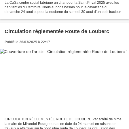
La CaSa centre social fabrique un char pour la Saint Privat 2025 avec les
habitant.es du territoire. Nous aurions besoin pour la cavalcade du
dimanche 24 aout et pour la nocturne du samedi 30 aout d’un petit tracteur
de 50CV et de son chauffeur. Si vous...
Circulation réglementée Route de Louberc
Publié le 26/03/2025 à 22:17
CIRCULATION RÉGLEMENTÉE ROUTE DE LOUBERC Par arrêté de Mme
la maire de Mirandol-Bourgnounac en date du 24 mars et en raison des
travaux à effectuer sur le pont situé route de Louberc, la circulation des