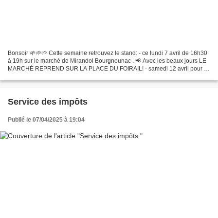
Bonsoir 🌱🌱🌱 Cette semaine retrouvez le stand: - ce lundi 7 avril de 16h30
à 19h sur le marché de Mirandol Bourgnounac . 📢 Avec les beaux jours LE
MARCHÉ REPREND SUR LA PLACE DU FOIRAIL! - samedi 12 avril pour la
reprise des "samedis spécial plants" sur...
Service des impôts
Publié le 07/04/2025 à 19:04