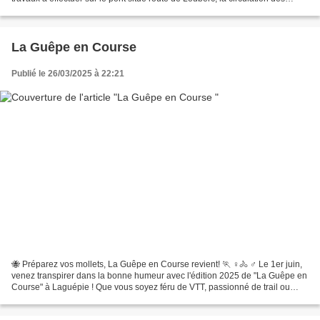
véhicules est interdite à cet endroit jusqu'au dimanche...
La Guêpe en Course
Publié le 26/03/2025 à 22:21
🐝 Préparez vos mollets, La Guêpe en Course revient! 🏃 ♀️🚴 ♂️ Le 1er juin,
venez transpirer dans la bonne humeur avec l'édition 2025 de "La Guêpe en
Course" à Laguépie ! Que vous soyez féru de VTT, passionné de trail ou
adepte des randonnées, il y en aura...