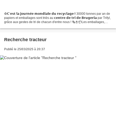
♻️𝗖’𝗲𝘀𝘁 𝗹𝗮 𝗷𝗼𝘂𝗿𝗻𝗲́𝗲 𝗺𝗼𝗻𝗱𝗶𝗮𝗹𝗲 𝗱𝘂 𝗿𝗲𝗰𝘆𝗰𝗹𝗮𝗴𝗲 ❗ 30000 tonnes par an de
papiers et emballages sont triés au 𝗰𝗲𝗻𝘁𝗿𝗲 𝗱𝗲 𝘁𝗿𝗶 𝗱𝗲 𝗕𝗿𝘂𝗴𝗲𝗿𝗶𝗮 par Trifyl,
grâce aux gestes de tri de chacun d'entre nous ! 🗞📓📦Les emballages,
papiers y sont acheminés, triés et préparés...
Recherche tracteur
Publié le 25/03/2025 à 20:37