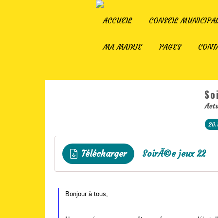
ACCUEIL
CONSEIL MUNICIPA
MA MAIRIE
PAGES
CONT
So
Actu
20.
Télécharger
SoirÃ©e jeux 22
Bonjour à tous,