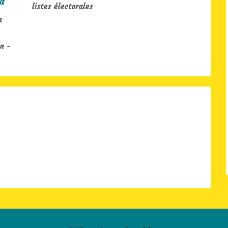
listes électorales
a
n -