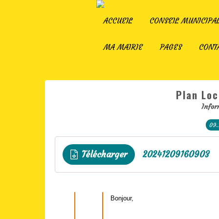
ACCUEIL
CONSEIL MUNICIPA
MA MAIRIE
PAGES
CONT
Plan Loc
Infor
09.
Télécharger
20241209160903
Bonjour,