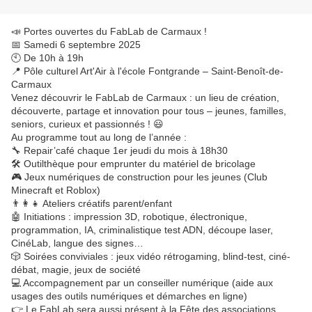
📣 Portes ouvertes du FabLab de Carmaux !
📅 Samedi 6 septembre 2025
🕙 De 10h à 19h
📍 Pôle culturel Art'Air à l'école Fontgrande – Saint-Benoît-de-
Carmaux
Venez découvrir le FabLab de Carmaux : un lieu de création,
découverte, partage et innovation pour tous – jeunes, familles,
seniors, curieux et passionnés ! 😃
Au programme tout au long de l’année :
🔧 Repair’café chaque 1er jeudi du mois à 18h30
🛠️ Outilthèque pour emprunter du matériel de bricolage
🎮 Jeux numériques de construction pour les jeunes (Club
Minecraft et Roblox)
👨‍👩‍👧 Ateliers créatifs parent/enfant
🤖 Initiations : impression 3D, robotique, électronique,
programmation, IA, criminalistique test ADN, découpe laser,
CinéLab, langue des signes…
🎲 Soirées conviviales : jeux vidéo rétrogaming, blind-test, ciné-
débat, magie, jeux de société
💻 Accompagnement par un conseiller numérique (aide aux
usages des outils numériques et démarches en ligne)
👉 Le FabLab sera aussi présent à la Fête des associations