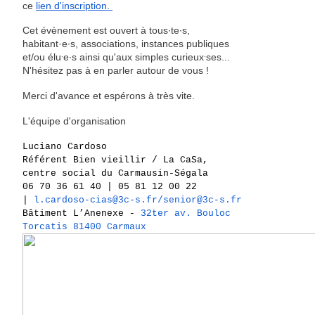
ce
lien d'inscription.
Cet évènement est ouvert à tous∙te∙s,
habitant·e∙s, associations, instances publiques
et/ou élu
·
e∙s ainsi qu'aux simples curieux
·
ses...
N'hésitez pas à en parler autour de vous !
Merci d'avance et espérons à très vite.
L'équipe d'organisation
Luciano Cardoso
Référent Bien vieillir / La CaSa,
centre social du Carmausin-Ségala
06 70 36 61 40 | 05 81 12 00 22
|
l.cardoso-cias@3c-s.fr/senior@
3c-s.fr
Bâtiment L’Anenexe -
32ter av. Bouloc
Torcatis 81400 Carmaux