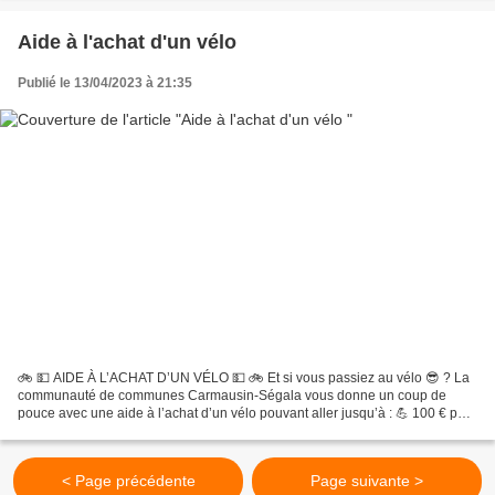
Aide à l'achat d'un vélo
Publié le 13/04/2023 à 21:35
🚲 💵 AIDE À L’ACHAT D’UN VÉLO 💵 🚲 Et si vous passiez au vélo 😎 ? La
communauté de communes Carmausin-Ségala vous donne un coup de
pouce avec une aide à l’achat d’un vélo pouvant aller jusqu’à : 💪 100 € pour
l'achat d’un vélo musculaire ⚡️🚲150 € pour l'achat...
< Page précédente
Page suivante >