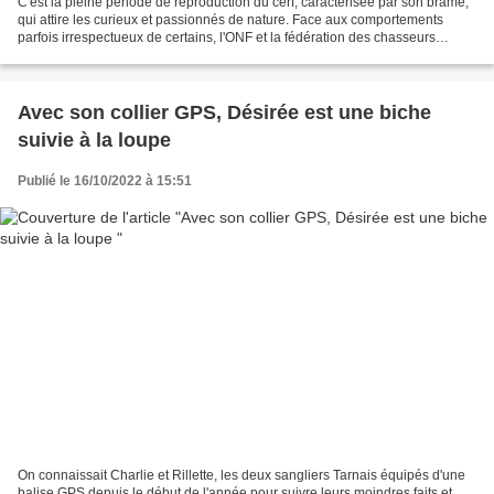
C'est la pleine période de reproduction du cerf, caractérisée par son brame,
qui attire les curieux et passionnés de nature. Face aux comportements
parfois irrespectueux de certains, l'ONF et la fédération des chasseurs
tiennent à rappeler quelques consignes...
Avec son collier GPS, Désirée est une biche
suivie à la loupe
Publié le 16/10/2022 à 15:51
On connaissait Charlie et Rillette, les deux sangliers Tarnais équipés d'une
balise GPS depuis le début de l'année pour suivre leurs moindres faits et