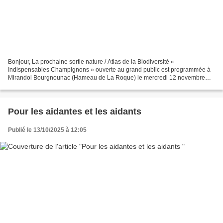
Bonjour, La prochaine sortie nature / Atlas de la Biodiversité «
Indispensables Champignons » ouverte au grand public est programmée à
Mirandol Bourgnounac (Hameau de La Roque) le mercredi 12 novembre
prochain (14H à 17H). Mathilde BRIAND COMMUNAUTE DE...
Pour les aidantes et les aidants
Publié le 13/10/2025 à 12:05